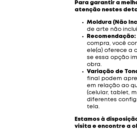
Para garantir a melh
atenção nestes deta
Moldura (Não Inc
de arte não inclu
Recomendação:
compra, você con
ele(a) oferece a
se essa opção im
obra.
Variação de Ton
final podem apre
em relação ao que
(celular, tablet, 
diferentes confi
tela.
Estamos à disposição
visita e encontre a 