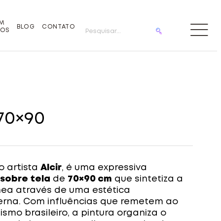
M
BLOG
CONTATO
OS
70×90
do artista
Alcir
, é uma expressiva
 sobre tela
de
70×90 cm
que sintetiza a
ânea através de uma estética
na. Com influências que remetem ao
mo brasileiro, a pintura organiza o