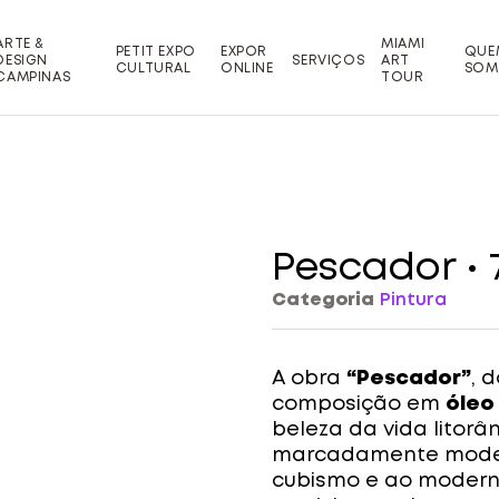
ARTE &
MIAMI
PETIT EXPO
EXPOR
QUE
DESIGN
SERVIÇOS
ART
CULTURAL
ONLINE
SOM
CAMPINAS
TOUR
Pescador • 
Categoria
Pintura
A obra
“Pescador”
, 
composição em
óleo
beleza da vida litor
marcadamente moder
cubismo e ao modernis