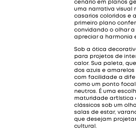
cenário em planos ge
uma narrativa visual 
casarios coloridos e 
primeiro plano confe
convidando o olhar a 
apreciar a harmonia 
Sob a ótica decorativ
para projetos de inte
calor. Sua paleta, que
dos azuis e amarelos
com facilidade a dife
como um ponto focal
neutros. É uma escol
maturidade artístic
clássicos sob um olh
salas de estar, vara
que desejam projetar
cultural.