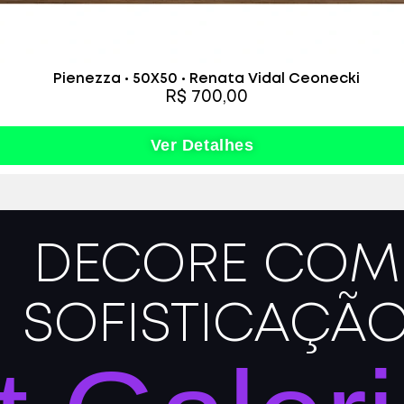
Pienezza • 50X50 • Renata Vidal Ceonecki
R$ 700,00
Ver Detalhes
DECORE COM
SOFISTICAÇÃ