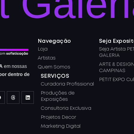
t Galer
Navegação
Seja Exposit
Loja
Seja Artista PE
GALERIA
Artistas
ARTE & DESIG
A
em nossas
Quem Somos
CAMPINAS
por dentro de
SERVIÇOS
PETIT EXPO Cul
Curadoria Profissional
Produções de
Exposições
Consultoria Exclusiva
Projetos Decor
Marketing Digital