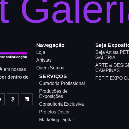
t Galer
Navegação
Seja Exposit
Loja
Seja Artista PET
GALERIA
Artistas
ARTE & DESIG
Quem Somos
A
em nossas
CAMPINAS
SERVIÇOS
por dentro de
PETIT EXPO Cul
Curadoria Profissional
Produções de
Exposições
Consultoria Exclusiva
Projetos Decor
Marketing Digital