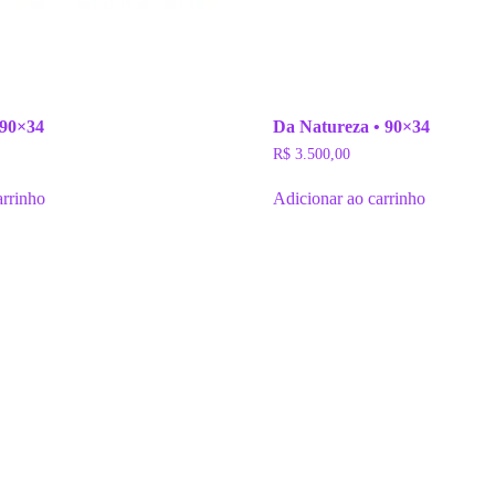
 90×34
Da Natureza • 90×34
R$
3.500,00
arrinho
Adicionar ao carrinho